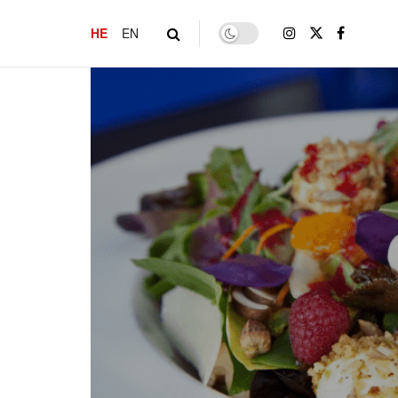
HE
EN