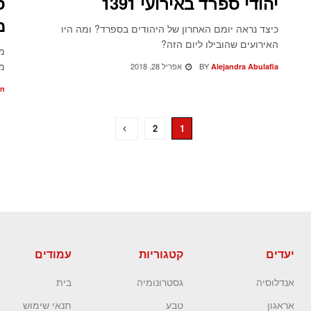
יהודי ספרד באירועי 1391
ס
מ
כיצד נראה יומם האחרון של היהודים בספרד? ומה היו
האירועים שהובילו ליום הזה?
מי
מא
BY
אפריל 28, 2018
Alejandra Abulafia
rn
2
1
יעדים
קטגוריות
עמודים
אנדלוסיה
גסטרונומיה
בית
אראגון
טבע
תנאי שימוש