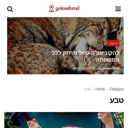
אראגון
להקוניאצ'ה-טיול מרתק לכל
המשפחה
gotosefarad
BY
מרץ 15, 2019
Category
Home
טבע
טבע