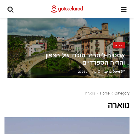
נווארה
אֶסְטֵיָה-לִיסַרָה: טולדו של הצפון
והדיה הספרדיים
BY
מיטל שרעבי
מאי 14, 2025
Category
Home
נווארה
נווארה