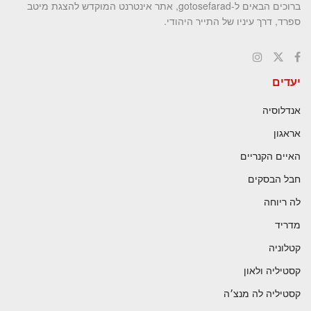
ברוכים הבאים ל-gotosefarad, אתר אינטרנט המוקדש להצגת מיטב
ספרד, דרך עיניו של התייר היהודי.
יעדים
אנדלוסיה
אראגון
האיים הקנריים
חבל הבסקים
לה ריוחה
מדריד
קטלוניה
קסטיליה ולאון
קסטיליה לה מנצ׳ה