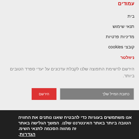
עמודים
בית
תנאי שימוש
מדיניות פרטיות
קובצי cookies
ניוזלטר
הירשם לרשימת התפוצה שלנו לקבלת עדכונים על יעדי ספרד הטובים
ביותר.
הירשם
אנו משתמשים בעוגיות כדי להבטיח שאנו נותנים את החוויה
הטובה ביותר באתר האינטרנט שלנו. המשך הגלישה באתר
זה מהווה הסכמה לתנאי השימ.
Gotosefarad
©️ 2023
All rights reserved
. Web development
KEN
הגדרות
.
.
Comunicación
& Hosting
BNS Security