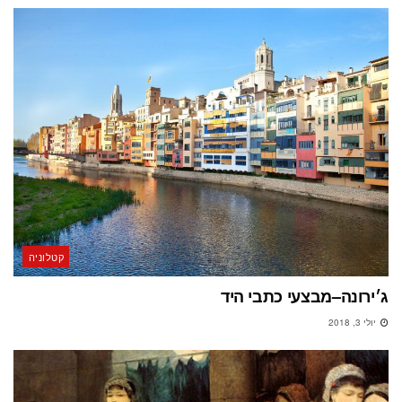
קטלוניה
ג׳ירונה–מבצעי כתבי היד
יולי 3, 2018