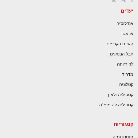
יעדים
אנדלוסיה
אראגון
האיים הקנריים
חבל הבסקים
לה ריוחה
מדריד
קטלוניה
קסטיליה ולאון
קסטיליה לה מנצ׳ה
קטגוריות
גסטרונומיה