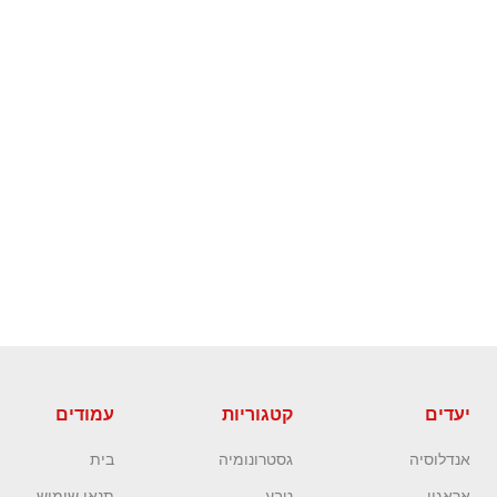
יעדים
קטגוריות
עמודים
אנדלוסיה
גסטרונומיה
בית
אראגון
טבע
תנאי שימוש