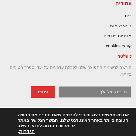
עמודים
בית
תנאי שימוש
מדיניות פרטיות
קובצי cookies
ניוזלטר
הירשם לרשימת התפוצה שלנו לקבלת עדכונים על יעדי ספרד הטובים
ביותר.
הירשם
אנו משתמשים בעוגיות כדי להבטיח שאנו נותנים את החוויה
הטובה ביותר באתר האינטרנט שלנו. המשך הגלישה באתר
זה מהווה הסכמה לתנאי השימ.
Gotosefarad
©️ 2023
All rights reserved
. Web development
KEN
הגדרות
.
.
Comunicación
& Hosting
BNS Security